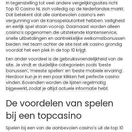
In tegenstelling tot veel andere vergelijkingssites richt
Top 10 Casino NL zich volledig op de Nederlandse markt.
Dat betekent dat alle aanbevolen casino’s een
vergunning van de Kansspelautoriteit hebben. Veiligheid
en eerlijk spel staan voorop. Daarnaast worden alleen
casino’s opgenomen die uitstekende klantenservice,
snelle uitbetalingen en aantrekkelijke welkomstbonussen
bieden. Het team achter de site test elk casino grondig
voordat het een plek in de top 10 krijgt.
Een ander voordeel is de gebruiksvriendelijkheid van de
site. Je vindt er duidelijke categorieën zoals ‘beste
bonussen’, ‘meeste spellen’ en ‘beste mobiele ervaring’.
Hierdoor kun je in een paar klikken het perfecte casino
vinden. Bovendien worden de lijsten regelmatig
bijgewerkt, zodat je altijd actuele informatie hebt.
De voordelen van spelen
bij een topcasino
Spelen bij een van de aanbevolen casino’s uit de top 10