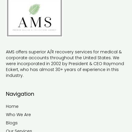
AMS offers superior A/R recovery services for medical &
corporate accounts throughout the United States. We
were incorporated in 2002 by President & CEO Raymond
Eckert, who has almost 30+ years of experience in this
industry.
Navigation
Home
Who We Are
Blogs
Our Services