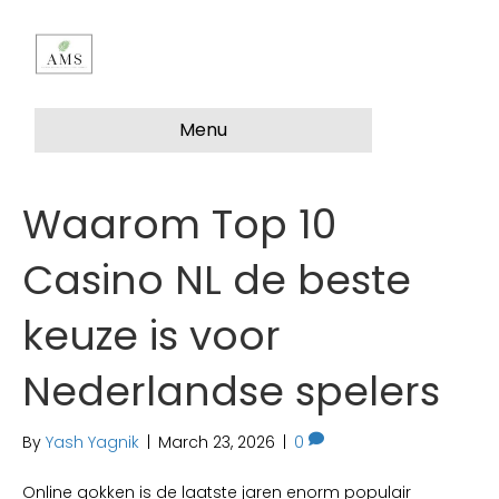
Menu
Waarom Top 10
Casino NL de beste
keuze is voor
Nederlandse spelers
By
Yash Yagnik
|
March 23, 2026
|
0
Online gokken is de laatste jaren enorm populair