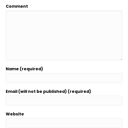
Comment
Name (required)
Email (will not be published) (required)
Website