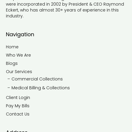
were incorporated in 2002 by President & CEO Raymond
Eckert, who has almost 30+ years of experience in this
industry.
Navigation
Home
Who We Are
Blogs
Our Services
Commercial Collections
Medical Billing & Collections
Client Login
Pay My Bills
Contact Us