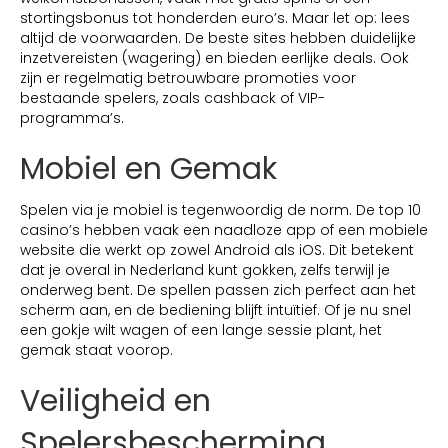
stortingsbonus tot honderden euro’s. Maar let op: lees
altijd de voorwaarden. De beste sites hebben duidelijke
inzetvereisten (wagering) en bieden eerlijke deals. Ook
zijn er regelmatig betrouwbare promoties voor
bestaande spelers, zoals cashback of VIP-
programma’s.
Mobiel en Gemak
Spelen via je mobiel is tegenwoordig de norm. De top 10
casino’s hebben vaak een naadloze app of een mobiele
website die werkt op zowel Android als iOS. Dit betekent
dat je overal in Nederland kunt gokken, zelfs terwijl je
onderweg bent. De spellen passen zich perfect aan het
scherm aan, en de bediening blijft intuïtief. Of je nu snel
een gokje wilt wagen of een lange sessie plant, het
gemak staat voorop.
Veiligheid en
Spelersbescherming