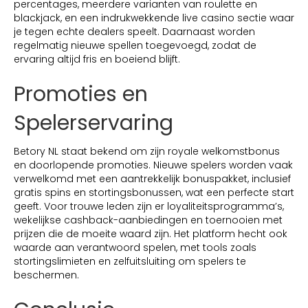
percentages, meerdere varianten van roulette en
blackjack, en een indrukwekkende live casino sectie waar
je tegen echte dealers speelt. Daarnaast worden
regelmatig nieuwe spellen toegevoegd, zodat de
ervaring altijd fris en boeiend blijft.
Promoties en
Spelerservaring
Betory NL staat bekend om zijn royale welkomstbonus
en doorlopende promoties. Nieuwe spelers worden vaak
verwelkomd met een aantrekkelijk bonuspakket, inclusief
gratis spins en stortingsbonussen, wat een perfecte start
geeft. Voor trouwe leden zijn er loyaliteitsprogramma’s,
wekelijkse cashback-aanbiedingen en toernooien met
prijzen die de moeite waard zijn. Het platform hecht ook
waarde aan verantwoord spelen, met tools zoals
stortingslimieten en zelfuitsluiting om spelers te
beschermen.