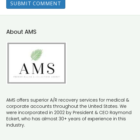
About AMS
AMS offers superior A/R recovery services for medical &
corporate accounts throughout the United States. We
were incorporated in 2002 by President & CEO Raymond
Eckert, who has almost 30+ years of experience in this
industry.