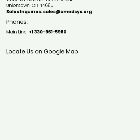
Uniontown, OH 44685
Sales Inquiries:
sales@amedsys.org
Phones:
Main Line:
+1 330-961-5980
Locate Us on Google Map