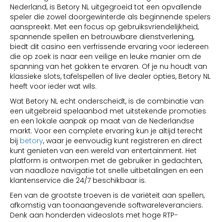
Nederland, is Betory NL uitgegroeid tot een opvallende
speler die zowel doorgewinterde als beginnende spelers
aanspreekt. Met een focus op gebruiksvriendelijkheid,
spannende spellen en betrouwbare dienstverlening,
biedt dit casino een verfrissende ervaring voor iedereen
die op zoek is naar een veilige en leuke manier om de
spanning van het gokken te ervaren. Of je nu houdt van
klassieke slots, tafelspellen of live dealer opties, Betory NL
heeft voor ieder wat wils.
Wat Betory NL echt onderscheidt, is de combinatie van
een uitgebreid spelaanbod met uitstekende promoties
en een lokale aanpak op maat van de Nederlandse
markt. Voor een complete ervaring kun je altijd terecht
bij
betory
, waar je eenvoudig kunt registreren en direct
kunt genieten van een wereld van entertainment. Het
platform is ontworpen met de gebruiker in gedachten,
van naadloze navigatie tot snelle uitbetalingen en een
klantenservice die 24/7 beschikbaar is.
Een van de grootste troeven is de variëteit aan spellen,
afkomstig van toonaangevende softwareleveranciers.
Denk aan honderden videoslots met hoge RTP-