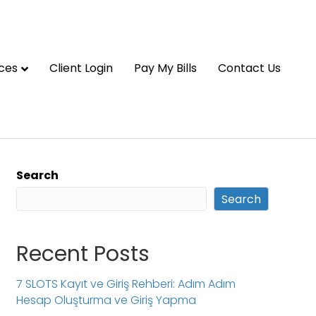
ces
Client Login
Pay My Bills
Contact Us
Search
Search
Recent Posts
7 SLOTS Kayıt ve Giriş Rehberi: Adım Adım
Hesap Oluşturma ve Giriş Yapma