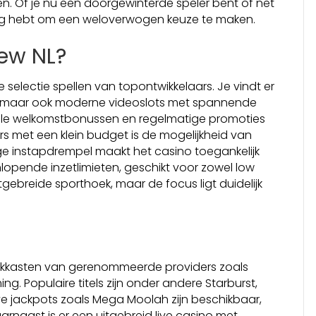
n. Of je nu een doorgewinterde speler bent of net
nodig hebt om een weloverwogen keuze te maken.
ew NL?
 selectie spellen van topontwikkelaars. Je vindt er
tte, maar ook moderne videoslots met spannende
yale welkomstbonussen en regelmatige promoties
rs met een klein budget is de mogelijkheid van
ge instapdrempel maakt het casino toegankelijk
nlopende inzetlimieten, geschikt voor zowel low
uitgebreide sporthoek, maar de focus ligt duidelijk
okkasten van gerenommeerde providers zoals
g. Populaire titels zijn onder andere Starburst,
e jackpots zoals Mega Moolah zijn beschikbaar,
arnaast is er een uitgebreid live casino met