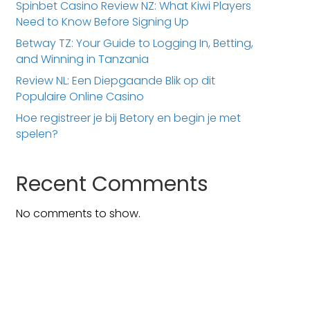
Spinbet Casino Review NZ: What Kiwi Players
Need to Know Before Signing Up
Betway TZ: Your Guide to Logging In, Betting,
and Winning in Tanzania
Review NL: Een Diepgaande Blik op dit
Populaire Online Casino
Hoe registreer je bij Betory en begin je met
spelen?
Recent Comments
No comments to show.