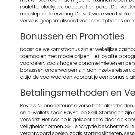
roulette, blackjack, baccarat en poker. De live d
meeslepende ervaring. De software werkt vlekkel
versie is geoptimaliseerd voor smartphones en tab
Bonussen en Promoties
Naast de welkomstbonus zijn er wekelijkse cashb
toernooien met mooie prijzen. Het loyaliteitspr
voordelen, zoals hogere opnamelimieten en pers
bonussen onderworpen zijn aan inzetvereisten, di
altijd de voorwaarden voordat je een bonus clai
Betalingsmethoden en Vei
Review NL ondersteunt diverse betaalmethoden, 
en e-wallets zoals PayPal en Skrill. Stortingen z
verwerkt. Het casino is gelicentieerd door de Ka
veiligheidsnormen. SSL-encryptie beschermt al j
verantwoord spelen, zoals stortingslimieten, sessie