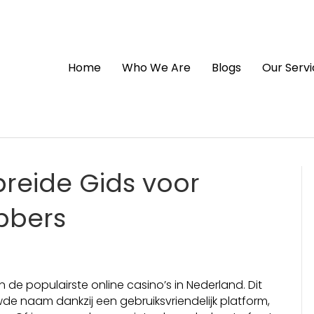
Home
Who We Are
Blogs
Our Servi
breide Gids voor
bbers
 de populairste online casino’s in Nederland. Dit
wde naam dankzij een gebruiksvriendelijk platform,