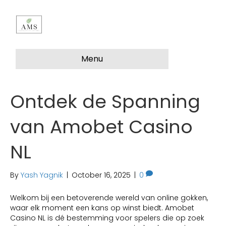
Menu
Ontdek de Spanning
van Amobet Casino
NL
By
Yash Yagnik
|
October 16, 2025
|
0
Welkom bij een betoverende wereld van online gokken,
waar elk moment een kans op winst biedt. Amobet
Casino NL is dé bestemming voor spelers die op zoek