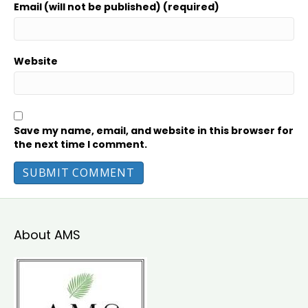
Email (will not be published) (required)
Website
Save my name, email, and website in this browser for
the next time I comment.
About AMS