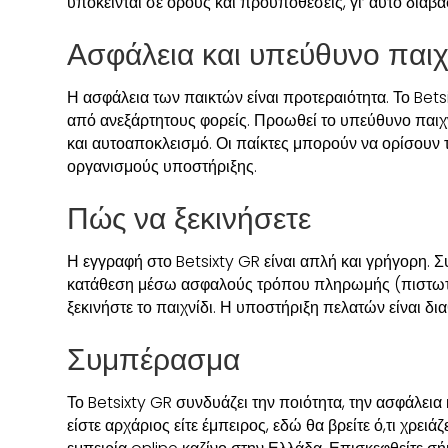
υπόκεινται σε όρους και προϋποθέσεις, γι’ αυτό διαβ
Ασφάλεια και υπεύθυνο παιχ
Η ασφάλεια των παικτών είναι προτεραιότητα. Το Bets
από ανεξάρτητους φορείς. Προωθεί το υπεύθυνο παιχν
και αυτοαποκλεισμό. Οι παίκτες μπορούν να ορίσουν 
οργανισμούς υποστήριξης.
Πώς να ξεκινήσετε
Η εγγραφή στο Betsixty GR είναι απλή και γρήγορη. 
κατάθεση μέσω ασφαλούς τρόπου πληρωμής (πιστωτικ
ξεκινήστε το παιχνίδι. Η υποστήριξη πελατών είναι δι
Συμπέρασμα
Το Betsixty GR συνδυάζει την ποιότητα, την ασφάλεια
είστε αρχάριος είτε έμπειρος, εδώ θα βρείτε ό,τι χρει