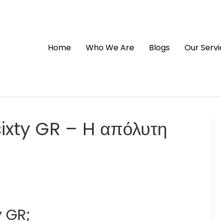
Home
Who We Are
Blogs
Our Servi
ixty GR – Η απόλυτη
y GR;