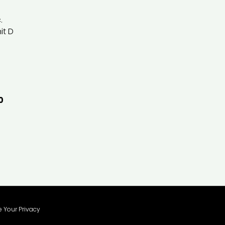
.
it D
0
 Your Privacy