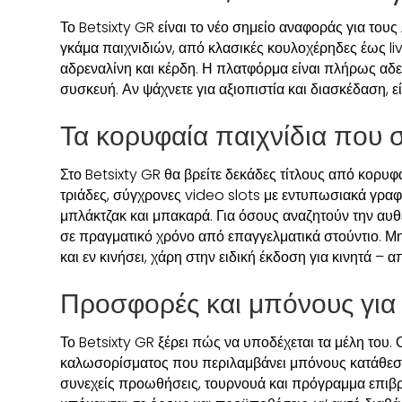
Το Betsixty GR είναι το νέο σημείο αναφοράς για τους
γκάμα παιχνιδιών, από κλασικές κουλοχέρηδες έως liv
αδρεναλίνη και κέρδη. Η πλατφόρμα είναι πλήρως αδε
συσκευή. Αν ψάχνετε για αξιοπιστία και διασκέδαση, ε
Τα κορυφαία παιχνίδια που 
Στο Betsixty GR θα βρείτε δεκάδες τίτλους από κορυ
τριάδες, σύγχρονες video slots με εντυπωσιακά γραφι
μπλάκτζακ και μπακαρά. Για όσους αναζητούν την αυθεν
σε πραγματικό χρόνο από επαγγελματικά στούντιο. Μη
και εν κινήσει, χάρη στην ειδική έκδοση για κινητά – 
Προσφορές και μπόνους για 
Το Betsixty GR ξέρει πώς να υποδέχεται τα μέλη του. 
καλωσορίσματος που περιλαμβάνει μπόνους κατάθεσ
συνεχείς προωθήσεις, τουρνουά και πρόγραμμα επιβρ