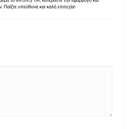
μερα το Betsixty GR, κατεβάστε την εφαρμογή και
. Παίξτε υπεύθυνα και καλή επιτυχία!